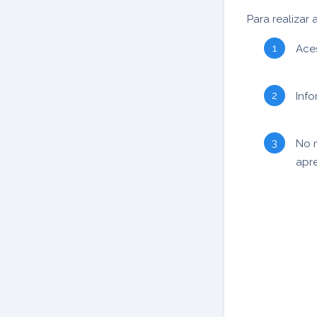
Para realizar 
Ace
Inf
No 
apr