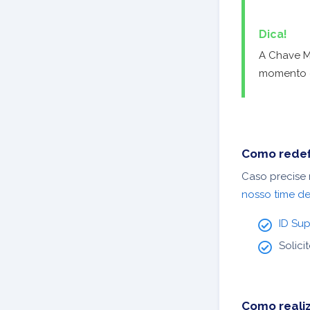
Dica!
A Chave M
momento d
Como redefi
Caso precise 
nosso time de
ID Sup
Solici
Como reali