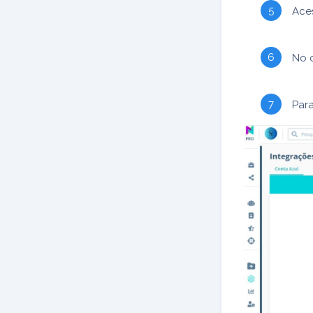
Ace
No 
Para