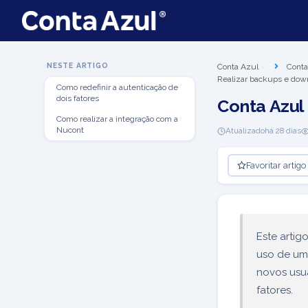
NESTE ARTIGO
Conta Azul
Conta
Realizar backups e down
Como redefinir a autenticação de
dois fatores
Conta Azul
Como realizar a integração com a
Nucont
Atualizado
há 28 dias
Favoritar artigo
Este artig
uso de um
novos usuá
fatores.