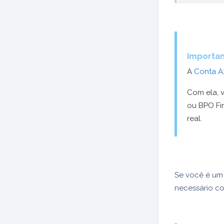
Importan
A
Conta A
Com ela, v
ou BPO Fi
real.
Se você é um 
necessário co