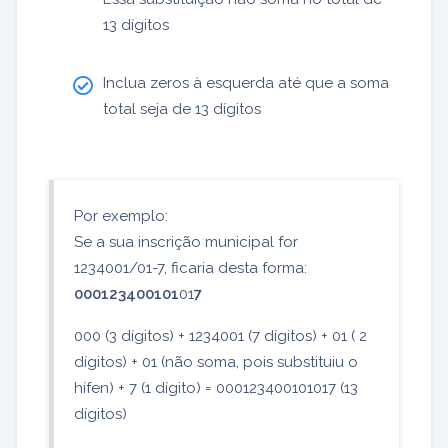
13 dígitos
Inclua zeros à esquerda até que a soma
total seja de 13 dígitos
Por exemplo:
Se a sua inscrição municipal for
1234001/01-7, ficaria desta forma:
000123400101
01
7
000 (3 dígitos) + 1234001 (7 dígitos) + 01 ( 2
dígitos) + 01 (não soma, pois substituiu o
hífen) + 7 (1 dígito) = 000123400101017 (13
dígitos)