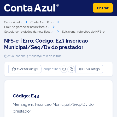
Entrar
Conta Azul
Conta Azul Pro
Emitir e gerenciar notas fiscais
Solucionar rejeições da nota fiscal
Solucionar rejeições de NFS-e
NFS-e | Erro: Código: E43 Inscricao
Municipal/Seq/Dv do prestador
Atualizado
há 3 meses
2
min de leitura
Favoritar artigo
Ouvir artigo
Compartilhar:
Código: E43
Mensagem: Inscricao Municipal/Seq/Dv do
prestador