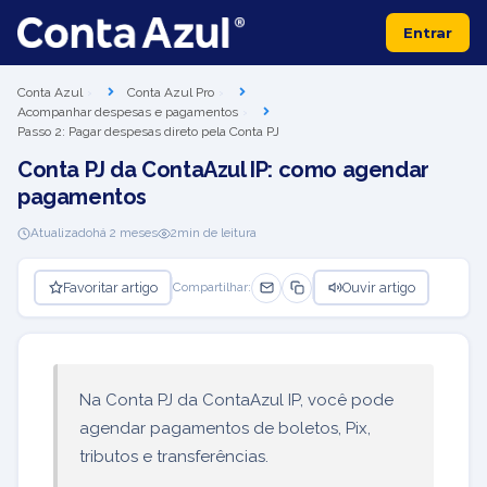
Entrar
Conta Azul
Conta Azul Pro
Acompanhar despesas e pagamentos
Passo 2: Pagar despesas direto pela Conta PJ
Conta PJ da ContaAzul IP: como agendar
pagamentos
Atualizado
há 2 meses
2
min de leitura
Favoritar artigo
Ouvir artigo
Compartilhar:
Na Conta PJ da ContaAzul IP, você pode
agendar pagamentos de boletos, Pix,
tributos e transferências.