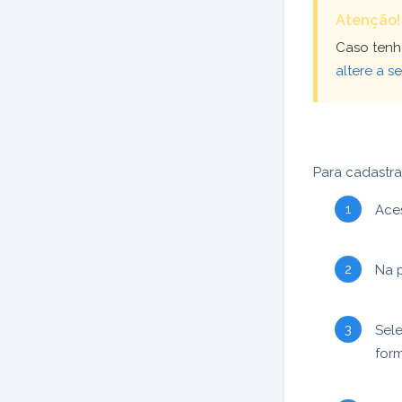
Atenção!
Caso tenh
altere a s
Para cadastra
Ace
Na p
Sel
form