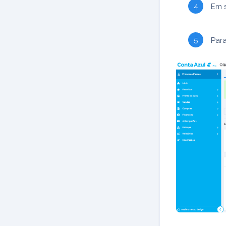
Em s
Para