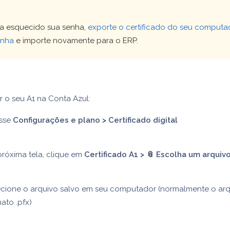
a esquecido sua senha,
exporte o certificado do seu computa
enha
e importe novamente para o ERP.
r o seu A1 na Conta Azul:
sse
Configurações e plano
> Certificado digital
róxima tela, clique em
Certificado A1 > 📎 Escolha um arquiv
ecione o arquivo salvo em seu computador (normalmente o ar
ato .pfx)