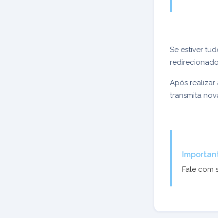
Se estiver tu
redirecionado 
Após realizar 
transmita no
Importan
Fale com 