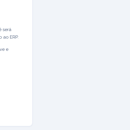
ê será
do ao ERP.
lve e