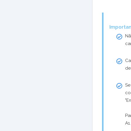
Importan
Nã
ca
Ca
d
Se
co
"E
Pa
A1.