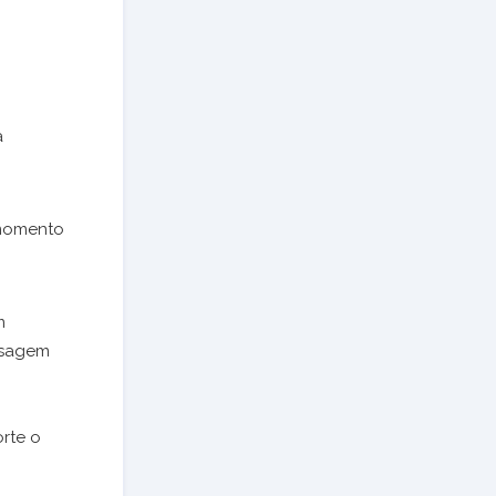
a
 momento
m
ensagem
rte o