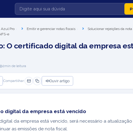
 Azul Pro
Emitir e gerenciar notas fiscais
Solucionar rejeições da nota 
 NFS-e
o: O certificado digital da empresa es
2
min de leitura
Ouvir artigo
Compartilhar:
do digital da empresa está vencido
 digital da empresa está vencido, será necessário a atualizaç
inuar as emissões de nota fiscal.