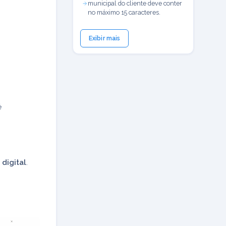
municipal do cliente deve conter
no máximo 15 caracteres.
Exibir mais
é
digital
.