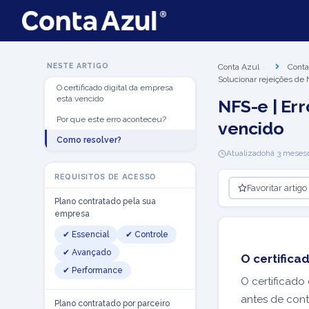
NESTE ARTIGO
Conta Azul
Conta
Solucionar rejeições de
O certificado digital da empresa
está vencido
NFS-e | Err
Por que este erro aconteceu?
vencido
Como resolver?
Atualizado
há 3 meses
REQUISITOS DE ACESSO
Favoritar artigo
Plano contratado pela sua
empresa
✔ Essencial
✔ Controle
✔ Avançado
O certifica
✔ Performance
O certificado
antes de cont
Plano contratado por parceiro