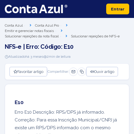
Entrar
Conta Azul
Conta Azul Pro
Emitir e gerenciar notas fiscais
Solucionar rejeições da nota fiscal
Solucionar rejeições de NFS-e
NFS-e | Erro: Código: E10
Atualizado
há 3 meses
2
min de leitura
Favoritar artigo
Ouvir artigo
Compartilhar:
E10
Erro E10 Descrição: RPS/DPS já informado.
Correção: Para essa Inscrição Municipal/CNPJ já
existe um RPS/DPS informado com o mesmo