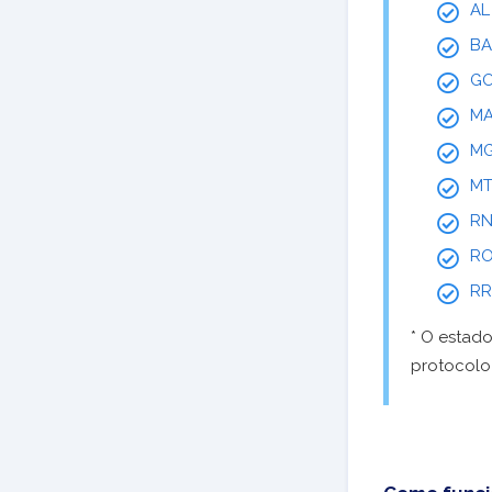
AL
BA
G
M
M
M
R
R
RR
* O estad
protocolo