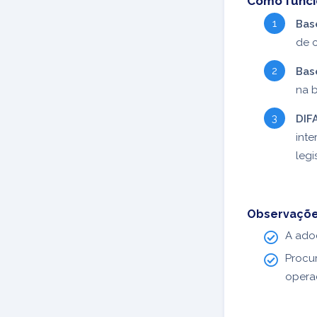
Como funcio
Bas
de 
Base
na b
DIFA
inte
legi
Observaçõ
A ado
Procu
opera