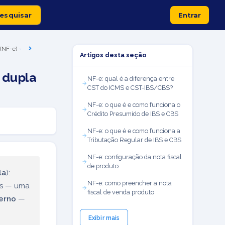
Entrar
 (NF-e)
Artigos desta seção
 dupla
NF-e: qual é a diferença entre
CST do ICMS e CST-IBS/CBS?
NF-e: o que é e como funciona o
Crédito Presumido de IBS e CBS
NF-e: o que é e como funciona a
Tributação Regular de IBS e CBS
NF-e: configuração da nota fiscal
de produto
la
):
NF-e: como preencher a nota
es — uma
fiscal de venda produto
terno
—
Exibir mais