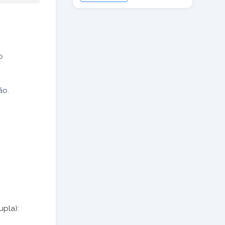
o
ão.
upla):