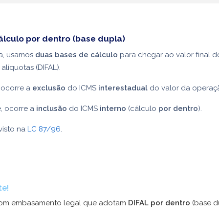
álculo por dentro (base dupla)
a, usamos
duas bases de cálculo
para chegar ao valor final d
 alíquotas (DIFAL).
ocorre a
exclusão
do ICMS
interestadual
do valor da operaç
, ocorre a
inclusão
do ICMS
interno
(cálculo
por dentro
).
visto na
LC 87/96
.
te!
com embasamento legal que adotam
DIFAL por dentro
(base d