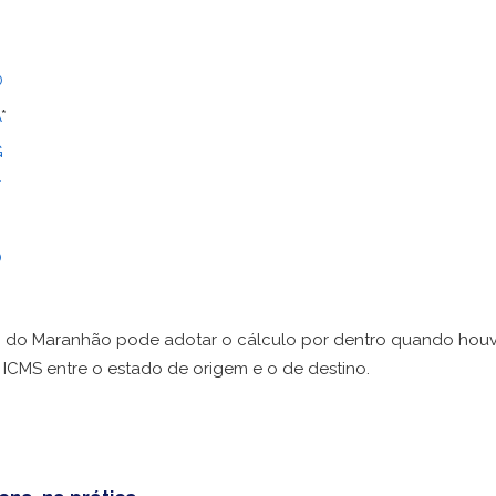
O
A
*
G
T
N
O
o do Maranhão pode adotar o cálculo por dentro quando hou
 ICMS entre o estado de origem e o de destino.