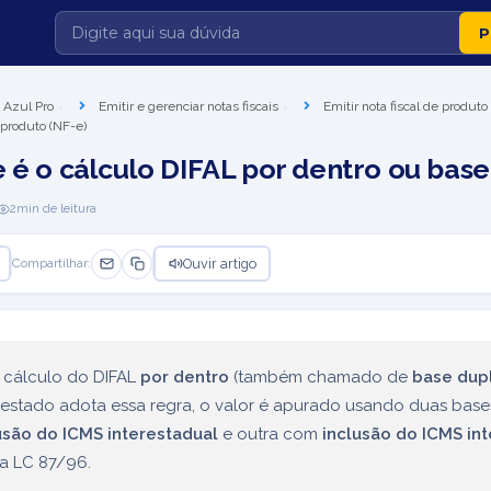
 Azul Pro
Emitir e gerenciar notas fiscais
Emitir nota fiscal de produto
 produto (NF-e)
e é o cálculo DIFAL por dentro ou base
2
min de leitura
Ouvir artigo
Compartilhar:
 cálculo do DIFAL
por dentro
(também chamado de
base dup
estado adota essa regra, o valor é apurado usando duas bas
usão do ICMS interestadual
e outra com
inclusão do ICMS in
a LC 87/96.