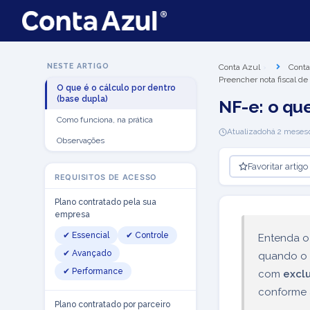
NESTE ARTIGO
Conta Azul
Conta
Preencher nota fiscal de
O que é o cálculo por dentro
(base dupla)
NF-e: o qu
Como funciona, na prática
Atualizado
há 2 meses
Observações
Favoritar artigo
REQUISITOS DE ACESSO
Plano contratado pela sua
empresa
✔ Essencial
✔ Controle
Entenda o
✔ Avançado
quando o 
✔ Performance
com
excl
conforme 
Plano contratado por parceiro