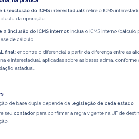
na, na prática
e 1 (exclusão do ICMS interestadual):
retire o ICMS interestad
cálculo da operação.
 2 (inclusão do ICMS interno):
inclua o ICMS interno (cálculo 
ase de cálculo.
L final:
encontre o diferencial a partir da diferença entre as al
rna e interestadual, aplicadas sobre as bases acima, conforme 
slação estadual.
es
ção de base dupla depende da
legislação de cada estado
.
re seu
contador
para confirmar a regra vigente na UF de desti
ção.