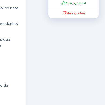
Sim, ajudou!
ual da base
Não ajudou
por dentro)
íquotas
a
no da