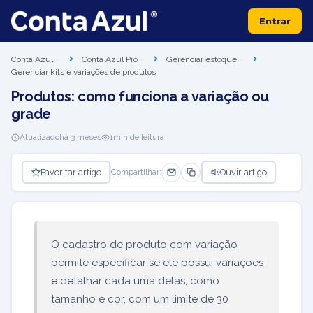
Entrar
Conta Azul
Conta Azul Pro
Gerenciar estoque
Gerenciar kits e variações de produtos
Produtos: como funciona a variação ou
grade
Atualizado
há 3 meses
1
min de leitura
Favoritar artigo
Ouvir artigo
Compartilhar:
O cadastro de produto com variação
permite especificar se ele possui variações
e detalhar cada uma delas, como
tamanho e cor, com um limite de 30