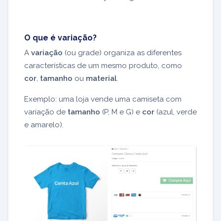
O que é variação?
A
variação
(ou grade) organiza as diferentes
características de um mesmo produto, como
cor
,
tamanho
ou
material
.
Exemplo: uma loja vende uma camiseta com
variação de
tamanho
(P, M e G) e
cor
(azul, verde
e amarelo).