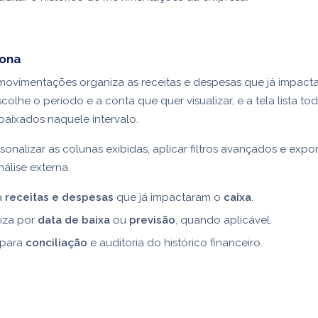
iona
movimentações organiza as receitas e despesas que já impact
colhe o período e a conta que quer visualizar, e a tela lista to
baixados naquele intervalo.
sonalizar as colunas exibidas, aplicar filtros avançados e expor
álise externa.
a
receitas e despesas
que já impactaram o
caixa
.
iza por
data de baixa
ou
previsão
, quando aplicável.
 para
conciliação
e auditoria do histórico financeiro.