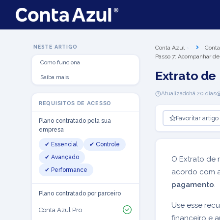
NESTE ARTIGO
Conta Azul
Conta
Passo 7: Acompanhar de
Como funciona
Extrato de
Saiba mais
Atualizado
há 20 dias
REQUISITOS DE ACESSO
Favoritar artigo
Plano contratado pela sua
empresa
✔ Essencial
✔ Controle
✔ Avançado
O Extrato de
✔ Performance
acordo com as
pagamento
.
Plano contratado por parceiro
Use esse recu
Conta Azul Pro
financeiro e 