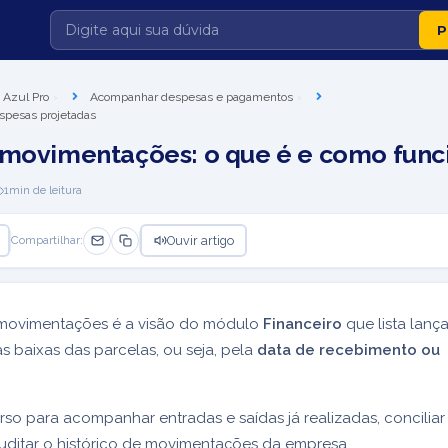
 Azul Pro
Acompanhar despesas e pagamentos
spesas projetadas
 movimentações: o que é e como func
1
min de leitura
Ouvir artigo
Compartilhar:
 movimentações é a visão do módulo
Financeiro
que lista lan
 baixas das parcelas, ou seja, pela
data de recebimento ou
rso para acompanhar entradas e saídas já realizadas, conciliar
auditar o histórico de movimentações da empresa.