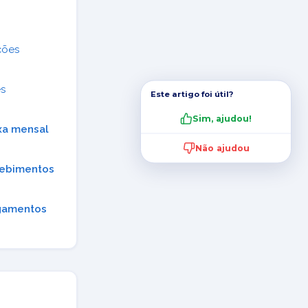
ções
s
Este artigo foi útil?
Sim, ajudou!
xa mensal
Não ajudou
cebimentos
agamentos