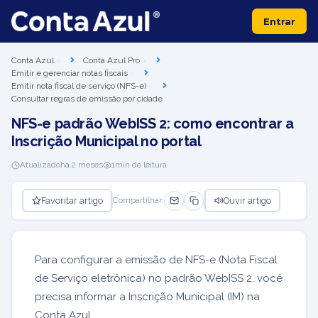
Entrar
Conta Azul
Conta Azul Pro
Emitir e gerenciar notas fiscais
Emitir nota fiscal de serviço (NFS-e)
Consultar regras de emissão por cidade
NFS-e padrão WebISS 2: como encontrar a
Inscrição Municipal no portal
Atualizado
há 2 meses
1
min de leitura
Favoritar artigo
Ouvir artigo
Compartilhar:
Para configurar a emissão de NFS-e (Nota Fiscal
de Serviço eletrônica) no padrão WebISS 2, você
precisa informar a Inscrição Municipal (IM) na
Conta Azul.