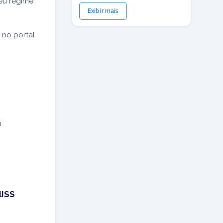
seu regime
Exibir mais
 no portal
u
lISS