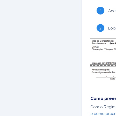
Ace
Loc
Como preen
Com o Regime
e como preen