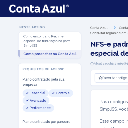
NESTE ARTIGO
Conta Azul
Conta
Consultar regras de emi
Como encontrar o Regime
especial de tributação no portal
NFS-e padr
SimplISS
especial de
Como preencher na Conta Azul
Atualizado
há 1 mês
REQUISITOS DE ACESSO
Favoritar artigo
Plano contratado pela sua
empresa
✔ Essencial
✔ Controle
✔ Avançado
Para configur
✔ Performance
SimplISS, voc
Esse campo in
Plano contratado por parceiro