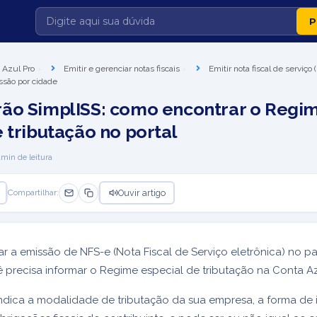
 Azul Pro
Emitir e gerenciar notas fiscais
Emitir nota fiscal de serviço
ssão por cidade
ão SimplISS: como encontrar o Regi
 tributação no portal
1
min de leitura
Ouvir artigo
Compartilhar:
ar a emissão de NFS-e (Nota Fiscal de Serviço eletrônica) no p
ê precisa informar o Regime especial de tributação na Conta A
dica a modalidade de tributação da sua empresa, a forma de i