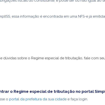
 obrigações fiscais do contribuinte, e pode ser ou não igual ao 
plISS, essa informação é encontrada em uma NFS-e já emitida
e dúvidas sobre o Regime especial de tributação, fale com se
rar o Regime especial de tributação no portal Simp
sse o
portal da prefeitura da sua cidade
e faça login.