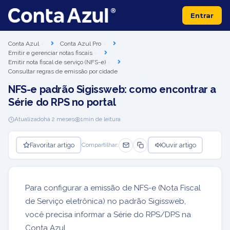
Entrar
Conta Azul
Conta Azul Pro
Emitir e gerenciar notas fiscais
Emitir nota fiscal de serviço (NFS-e)
Consultar regras de emissão por cidade
NFS-e padrão Sigissweb: como encontrar a
Série do RPS no portal
Atualizado
há 2 meses
1
min de leitura
Favoritar artigo
Ouvir artigo
Compartilhar:
Para configurar a emissão de NFS-e (Nota Fiscal
de Serviço eletrônica) no padrão Sigissweb,
você precisa informar a Série do RPS/DPS na
Conta Azul.