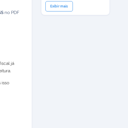
Exibir mais
SS
no PDF
iscal já
itura.
 isso