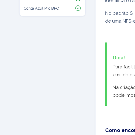
identifica o r
Conta Azul Pro BPO
No padrão SH
de uma NFS-e 
Dica!
Para facil
emitida o
Na criação
pode imp
Como encon