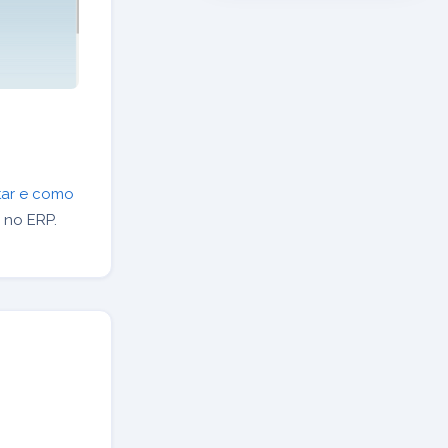
tar e como
 no ERP.