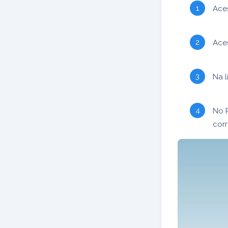
Ace
Ace
Na l
No 
cor