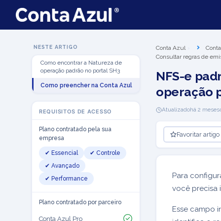
NESTE ARTIGO
Conta Azul
Conta
Consultar regras de emi
Como encontrar a Natureza de
operação padrão no portal SH3
NFS-e padr
Como preencher na Conta Azul
operação p
Atualizado
há 2 meses
REQUISITOS DE ACESSO
Plano contratado pela sua
Favoritar artigo
empresa
✔ Essencial
✔ Controle
✔ Avançado
Para configur
✔ Performance
você precisa
Plano contratado por parceiro
Esse campo in
Conta Azul Pro