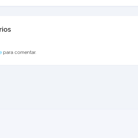
ios
e
para comentar.