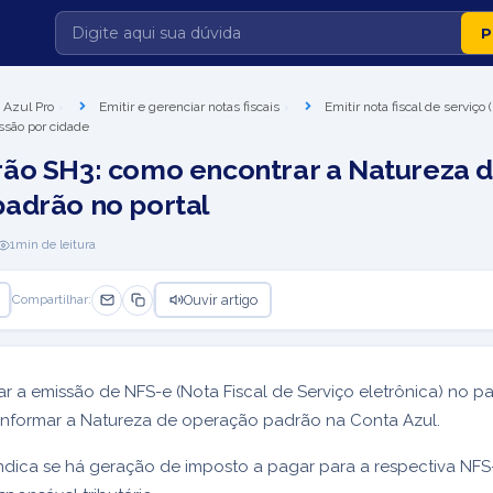
 Azul Pro
Emitir e gerenciar notas fiscais
Emitir nota fiscal de serviço
ssão por cidade
ão SH3: como encontrar a Natureza 
adrão no portal
1
min de leitura
Ouvir artigo
Compartilhar:
ar a emissão de NFS-e (Nota Fiscal de Serviço eletrônica) no p
 informar a Natureza de operação padrão na Conta Azul.
dica se há geração de imposto a pagar para a respectiva NFS