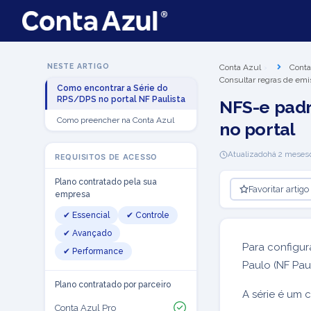
NESTE ARTIGO
Conta Azul
Conta
Consultar regras de emi
Como encontrar a Série do
RPS/DPS no portal NF Paulista
NFS-e padr
Como preencher na Conta Azul
no portal
Atualizado
há 2 meses
REQUISITOS DE ACESSO
Plano contratado pela sua
Favoritar artigo
empresa
✔ Essencial
✔ Controle
✔ Avançado
Para configur
✔ Performance
Paulo (NF Pau
Plano contratado por parceiro
A série é um c
Conta Azul Pro