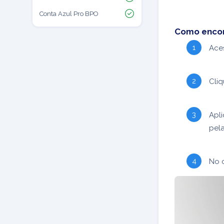
Conta Azul Pro BPO
Como encont
Ace
Cli
Apli
pel
No c