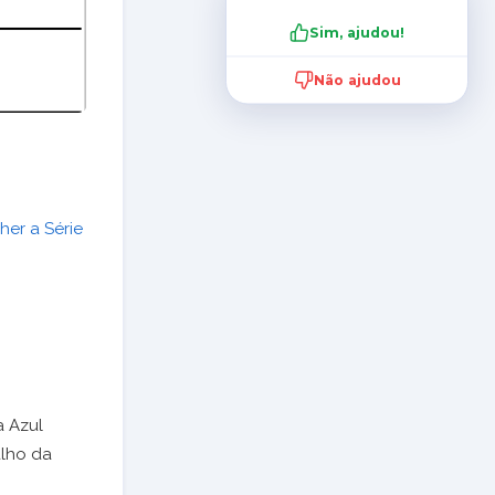
Sim, ajudou!
Não ajudou
er a Série
 Azul
alho da