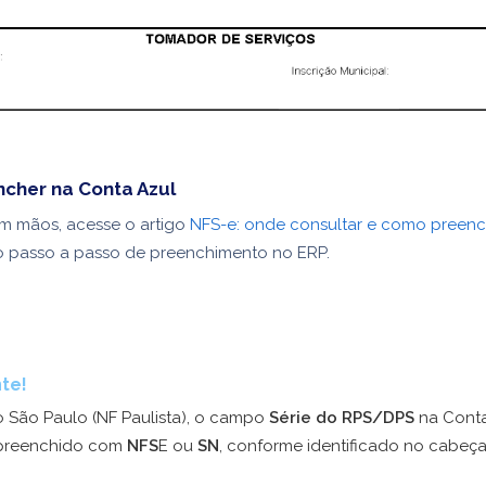
cher na Conta Azul
m mãos, acesse o artigo
NFS-e: onde consultar e como preench
 passo a passo de preenchimento no ERP.
te!
 São Paulo (NF Paulista), o campo
Série do RPS/DPS
na Conta
 preenchido com
NFS
E ou
SN
, conforme identificado no cabeç