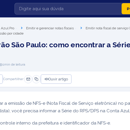
 Azul Pro
Emitir e gerenciar notas fiscais
Emitir nota fiscal de serviço
ssão por cidade
ão São Paulo: como encontrar a Séri
1
min de leitura
Ouvir artigo
Compartilhar:
ar a emissão de NFS-e (Nota Fiscal de Serviço eletrônica) no 
lista), você precisa informar a Série do RPS/DPS na Conta Azul
ontrole interno da prefeitura e identificador da NFS-e.