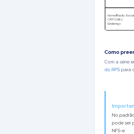
Como preen
Com a série e
do RPS
para o
Importan
No padrão
pode ser
NFS-e.