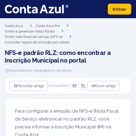
Entrar
Conta Azul
Conta Azul Pro
Emitir e gerenciar notas fiscais
Emitir nota fiscal de serviço (NFS-e)
Consultar regras de emissão por cidade
NFS-e padrão RLZ: como encontrar a
Inscrição Municipal no portal
Atualizado
há 2 meses
1
min de leitura
Favoritar artigo
Ouvir artigo
Compartilhar:
Para configurar a emissão de NFS-e (Nota Fiscal
de Serviço eletrônica) no padrão RLZ, você
precisa informar a Inscrição Municipal (IM) na
Conta Azul.