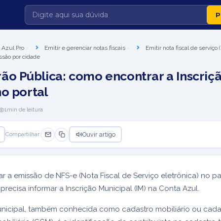
 Azul Pro
Emitir e gerenciar notas fiscais
Emitir nota fiscal de serviço
ssão por cidade
ão Pública: como encontrar a Inscriç
no portal
1
min de leitura
Ouvir artigo
Compartilhar:
ar a emissão de NFS-e (Nota Fiscal de Serviço eletrônica) no p
precisa informar a Inscrição Municipal (IM) na Conta Azul.
unicipal, também conhecida como cadastro mobiliário ou cada