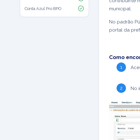
contribuinte m
municipal.
Conta Azul Pro BPO
No padrão Púb
portal da pref
Como encont
Ace
No i