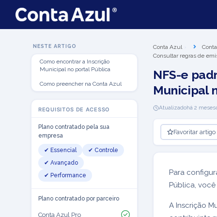
NESTE ARTIGO
Conta Azul
Conta
Consultar regras de emi
Como encontrar a Inscrição
Municipal no portal Pública
NFS-e padr
Como preencher na Conta Azul
Municipal 
Atualizado
há 2 meses
REQUISITOS DE ACESSO
Plano contratado pela sua
Favoritar artigo
empresa
✔ Essencial
✔ Controle
✔ Avançado
Para configur
✔ Performance
Pública, você 
Plano contratado por parceiro
A Inscrição M
Conta Azul Pro