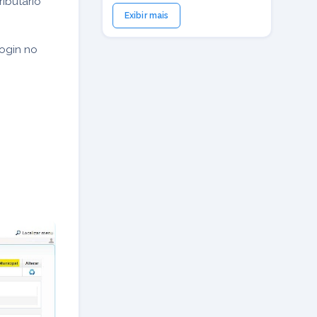
ributário
Exibir mais
login no