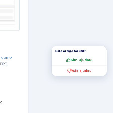
Este artigo foi útil?
 e como
Sim, ajudou!
ERP.
Não ajudou
o.