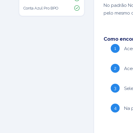
No padrão Not
Conta Azul Pro BPO
pelo mesmo c
Como encon
Ace
Ace
Sele
Na p