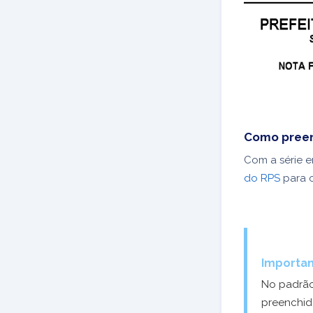
Como preen
Com a série e
do RPS
para o
Importan
No padrão
preenchi