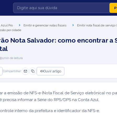
 Azul Pro
Emitir e gerenciar notas fiscais
Emitir nota fiscal de serviço
ssão por cidade
ão Nota Salvador: como encontrar a 
tal
1
min de leitura
Ouvir artigo
Compartilhar:
ar a emissão de NFS-e (Nota Fiscal de Serviço eletrônica) no 
ê precisa informar a Série do RPS/DPS na Conta Azul.
ontrole interno da prefeitura e identificador da NFS-e.