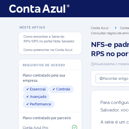
NESTE ARTIGO
Conta Azul
Conta
Consultar regras de emi
Como encontrar a Série do
RPS/DPS no portal Nota Salvador
NFS-e padr
Como preencher na Conta Azul
RPS no por
Atualizado
há 2 meses
REQUISITOS DE ACESSO
Plano contratado pela sua
Favoritar artigo
empresa
✔ Essencial
✔ Controle
✔ Avançado
Para configur
✔ Performance
Salvador, voc
Plano contratado por parceiro
A série é um c
Conta Azul Pro