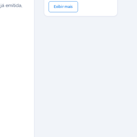
á emitida,
Exibir mais