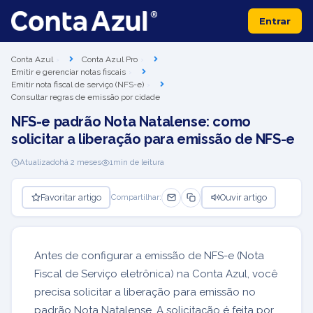
Entrar
Conta Azul
Conta Azul Pro
Emitir e gerenciar notas fiscais
Emitir nota fiscal de serviço (NFS-e)
Consultar regras de emissão por cidade
NFS-e padrão Nota Natalense: como
solicitar a liberação para emissão de NFS-e
Atualizado
há 2 meses
1
min de leitura
Favoritar artigo
Ouvir artigo
Compartilhar:
Antes de configurar a emissão de NFS-e (Nota
Fiscal de Serviço eletrônica) na Conta Azul, você
precisa solicitar a liberação para emissão no
padrão Nota Natalense. A solicitação é feita por