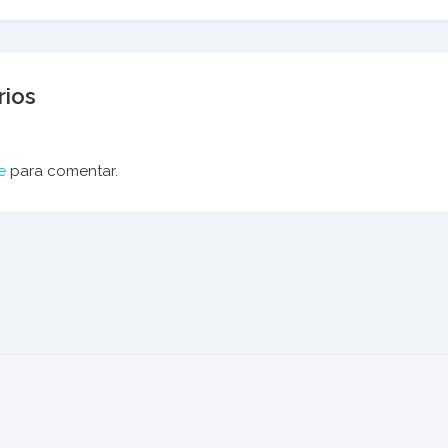
ios
e
para comentar.