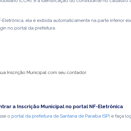
obiliário (CCM), é a identificação do contribuinte no cadastro t
Eletrônica, ela é exibida automaticamente na parte inferior e
gin no portal da prefeitura.
sua Inscrição Municipal com seu contador.
rar a Inscrição Municipal no portal NF-Eletrônica
sse o
portal da prefeitura de Santana de Paraíba (SP)
e faça log