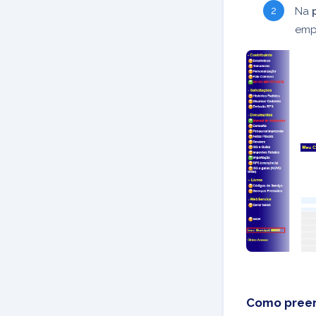
Na
emp
Como preen