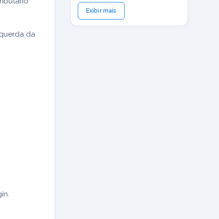
ributário
Exibir mais
squerda da
in.