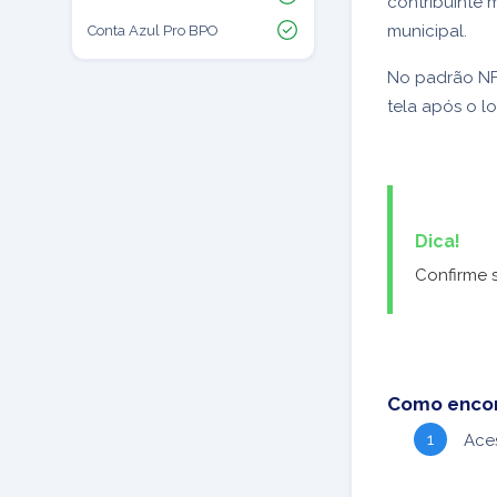
contribuinte m
municipal.
Conta Azul Pro BPO
No padrão NF-
tela após o lo
Dica!
Confirme 
Como encont
Ace