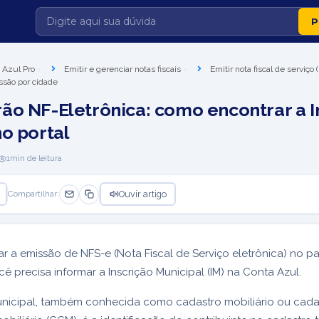
 Azul Pro
Emitir e gerenciar notas fiscais
Emitir nota fiscal de serviço
ssão por cidade
ão NF-Eletrônica: como encontrar a I
no portal
1
min de leitura
Ouvir artigo
Compartilhar:
ar a emissão de NFS-e (Nota Fiscal de Serviço eletrônica) no p
cê precisa informar a Inscrição Municipal (IM) na Conta Azul.
unicipal, também conhecida como cadastro mobiliário ou cada