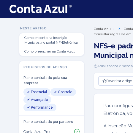
NESTE ARTIGO
Conta Azul
Conta
Consultar regras de emi
Como encontrar a Inscrição
Municipal no portal NF-Eletrônica
NFS-e padr
Como preencher na Conta Azul
Municipal 
Atualizado
há 2 meses
REQUISITOS DE ACESSO
Plano contratado pela sua
Favoritar artigo
empresa
✔ Essencial
✔ Controle
✔ Avançado
Para configur
✔ Performance
Eletrônica, vo
Plano contratado por parceiro
A Inscrição M
Conta Azul Pro