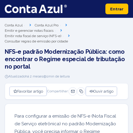
Entrar
Conta Azul
Conta Azul Pro
Emitir e gerenciar notas fiscais
Emitir nota fiscal de serviço (NFS-e)
Consultar regras de emissão por cidade
NFS-e padrão Modernização Pública: como
encontrar o Regime especial de tributação
no portal
Atualizado
há 2 meses
1
min de leitura
Favoritar artigo
Ouvir artigo
Compartilhar:
Para configurar a emissão de NFS-e (Nota Fiscal
de Serviço eletrônica) no padrão Modernização
Pública, você precisa informar o Regime