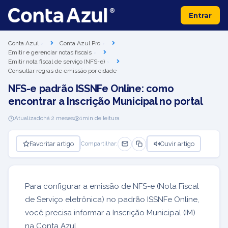
Entrar
Conta Azul
Conta Azul Pro
Emitir e gerenciar notas fiscais
Emitir nota fiscal de serviço (NFS-e)
Consultar regras de emissão por cidade
NFS-e padrão ISSNFe Online: como
encontrar a Inscrição Municipal no portal
Atualizado
há 2 meses
1
min de leitura
Favoritar artigo
Ouvir artigo
Compartilhar:
Para configurar a emissão de NFS-e (Nota Fiscal
de Serviço eletrônica) no padrão ISSNFe Online,
você precisa informar a Inscrição Municipal (IM)
na Conta Azul.