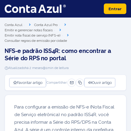
Entrar
Conta Azul
Conta Azul Pro
Emitir e gerenciar notas fiscais
Emitir nota fiscal de serviço (NFS-e)
Consultar regras de emissão por cidade
NFS-e padrão ISS4R: como encontrar a
Série do RPS no portal
Atualizado
há 2 meses
1
min de leitura
Favoritar artigo
Ouvir artigo
Compartilhar:
Para configurar a emissão de NFS-e (Nota Fiscal
de Serviço eletrônica) no padrão ISS4R, você
precisa informar a Série do RPS/DPS na Conta
Azul. A série é um controle interno da prefeitura