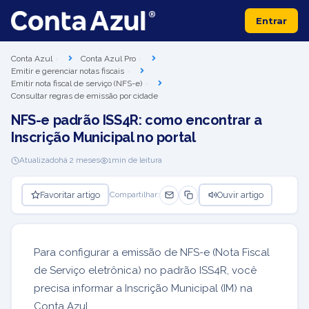
Entrar
Conta Azul
Conta Azul Pro
Emitir e gerenciar notas fiscais
Emitir nota fiscal de serviço (NFS-e)
Consultar regras de emissão por cidade
NFS-e padrão ISS4R: como encontrar a
Inscrição Municipal no portal
Atualizado
há 2 meses
1
min de leitura
Favoritar artigo
Ouvir artigo
Compartilhar:
Para configurar a emissão de NFS-e (Nota Fiscal
de Serviço eletrônica) no padrão ISS4R, você
precisa informar a Inscrição Municipal (IM) na
Conta Azul.