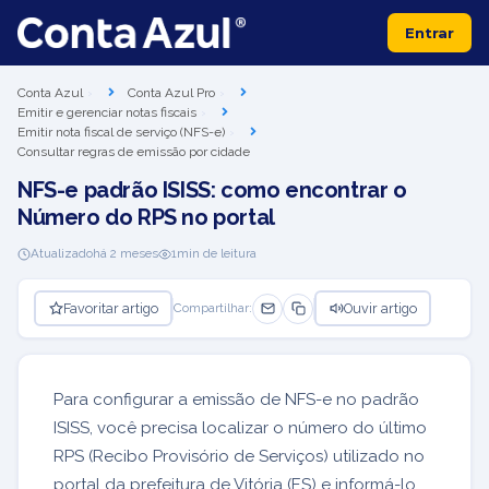
Entrar
Conta Azul
Conta Azul Pro
Emitir e gerenciar notas fiscais
Emitir nota fiscal de serviço (NFS-e)
Consultar regras de emissão por cidade
NFS-e padrão ISISS: como encontrar o
Número do RPS no portal
Atualizado
há 2 meses
1
min de leitura
Favoritar artigo
Ouvir artigo
Compartilhar:
Para configurar a emissão de NFS-e no padrão
ISISS, você precisa localizar o número do último
RPS (Recibo Provisório de Serviços) utilizado no
portal da prefeitura de Vitória (ES) e informá-lo