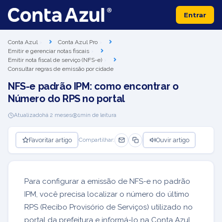
Entrar
Conta Azul
Conta Azul Pro
Emitir e gerenciar notas fiscais
Emitir nota fiscal de serviço (NFS-e)
Consultar regras de emissão por cidade
NFS-e padrão IPM: como encontrar o
Número do RPS no portal
Atualizado
há 2 meses
1
min de leitura
Favoritar artigo
Ouvir artigo
Compartilhar:
Para configurar a emissão de NFS-e no padrão
IPM, você precisa localizar o número do último
RPS (Recibo Provisório de Serviços) utilizado no
portal da prefeitura e informá-lo na Conta Azul.