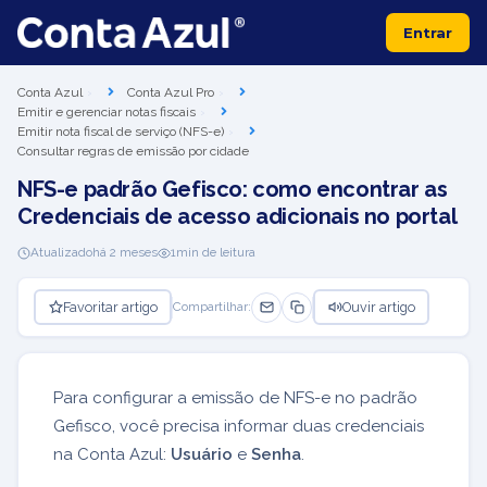
Entrar
Conta Azul
Conta Azul Pro
Emitir e gerenciar notas fiscais
Emitir nota fiscal de serviço (NFS-e)
Consultar regras de emissão por cidade
NFS-e padrão Gefisco: como encontrar as
Credenciais de acesso adicionais no portal
Atualizado
há 2 meses
1
min de leitura
Favoritar artigo
Ouvir artigo
Compartilhar:
Para configurar a emissão de NFS-e no padrão
Gefisco, você precisa informar duas credenciais
na Conta Azul:
Usuário
e
Senha
.