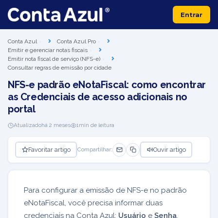
Entrar
Conta Azul
Conta Azul Pro
Emitir e gerenciar notas fiscais
Emitir nota fiscal de serviço (NFS-e)
Consultar regras de emissão por cidade
NFS-e padrão eNotaFiscal: como encontrar
as Credenciais de acesso adicionais no
portal
Atualizado
há 2 meses
1
min de leitura
Favoritar artigo
Ouvir artigo
Compartilhar:
Para configurar a emissão de NFS-e no padrão
eNotaFiscal, você precisa informar duas
credenciais na Conta Azul:
Usuário
e
Senha
.