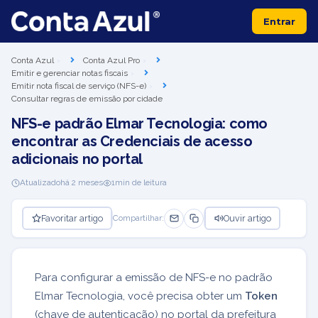
Entrar
Conta Azul
Conta Azul Pro
Emitir e gerenciar notas fiscais
Emitir nota fiscal de serviço (NFS-e)
Consultar regras de emissão por cidade
NFS-e padrão Elmar Tecnologia: como
encontrar as Credenciais de acesso
adicionais no portal
Atualizado
há 2 meses
1
min de leitura
Favoritar artigo
Ouvir artigo
Compartilhar:
Para configurar a emissão de NFS-e no padrão
Elmar Tecnologia, você precisa obter um
Token
(chave de autenticação) no portal da prefeitura