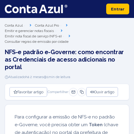
Entrar
Conta Azul
Conta Azul Pro
Emitir e gerenciar notas fiscais
Emitir nota fiscal de serviço (NFS-e)
Consultar regras de emissão por cidade
NFS-e padrão e-Governe: como encontrar
as Credenciais de acesso adicionais no
portal
Atualizado
há 2 meses
1
min de leitura
Favoritar artigo
Ouvir artigo
Compartilhar:
Para configurar a emissão de NFS-e no padrão
e-Governe, você precisa obter um
Token
(chave
de autenticação) no portal da prefeitura de