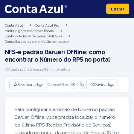
Entrar
Conta Azul
Conta Azul Pro
Emitir e gerenciar notas fiscais
Emitir nota fiscal de serviço (NFS-e)
Consultar regras de emissão por cidade
NFS-e padrão Barueri Offline: como
encontrar o Número do RPS no portal
Atualizado
há 2 meses
1
min de leitura
Favoritar artigo
Ouvir artigo
Compartilhar:
Para configurar a emissão de NFS-e no padrão
Barueri Offline, você precisa localizar o número
do último RPS (Recibo Provisório de Serviços)
utilizado no portal da prefeitura de Barueri (SP) e