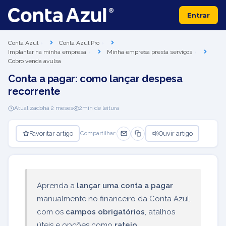
Entrar
Conta Azul
Conta Azul Pro
Implantar na minha empresa
Minha empresa presta serviços
Cobro venda avulsa
Conta a pagar: como lançar despesa
recorrente
Atualizado
há 2 meses
2
min de leitura
Favoritar artigo
Ouvir artigo
Compartilhar:
Aprenda a
lançar uma conta a pagar
manualmente no financeiro da Conta Azul,
com os
campos obrigatórios
, atalhos
úteis e opções como
rateio
,