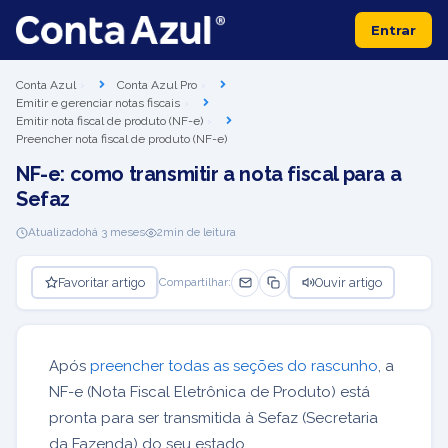
Entrar
Conta Azul
Conta Azul Pro
Emitir e gerenciar notas fiscais
Emitir nota fiscal de produto (NF-e)
Preencher nota fiscal de produto (NF-e)
NF-e: como transmitir a nota fiscal para a
Sefaz
Atualizado
há 3 meses
2
min de leitura
Favoritar artigo
Ouvir artigo
Compartilhar:
Após
preencher todas as seções do rascunho
, a
NF-e (Nota Fiscal Eletrônica de Produto) está
pronta para ser transmitida à Sefaz (Secretaria
da Fazenda) do seu estado.