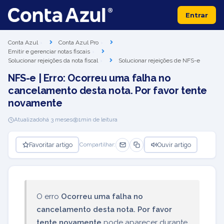
Entrar
Conta Azul
Conta Azul Pro
Emitir e gerenciar notas fiscais
Solucionar rejeições da nota fiscal
Solucionar rejeições de NFS-e
NFS-e | Erro: Ocorreu uma falha no
cancelamento desta nota. Por favor tente
novamente
Atualizado
há 3 meses
1
min de leitura
Favoritar artigo
Ouvir artigo
Compartilhar:
O erro
Ocorreu uma falha no
cancelamento desta nota. Por favor
tente novamente
pode aparecer durante