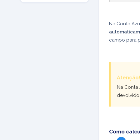
Na Conta Azul
automaticam
campo para p
Atenção
Na Conta A
devolvido.
Como calcul