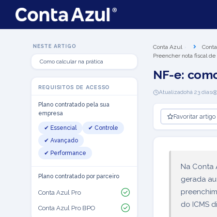
NESTE ARTIGO
Conta Azul
Conta
Preencher nota fiscal de
Como calcular na prática
NF-e: como
REQUISITOS DE ACESSO
Atualizado
há 23 dias
Plano contratado pela sua
empresa
Favoritar artigo
✔ Essencial
✔ Controle
✔ Avançado
✔ Performance
Na Conta A
Plano contratado por parceiro
gerada au
preenchime
Conta Azul Pro
do ICMS d
Conta Azul Pro BPO