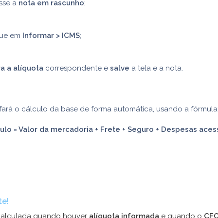
sse a
nota em rascunho
;
que em
Informar > ICMS
;
ra a alíquota
correspondente e
salve
a tela e a nota.
fará o cálculo da base de forma automática, usando a fórmula
ulo = Valor da mercadoria + Frete + Seguro + Despesas aces
te!
calculada quando houver
alíquota informada
e quando o
CFO