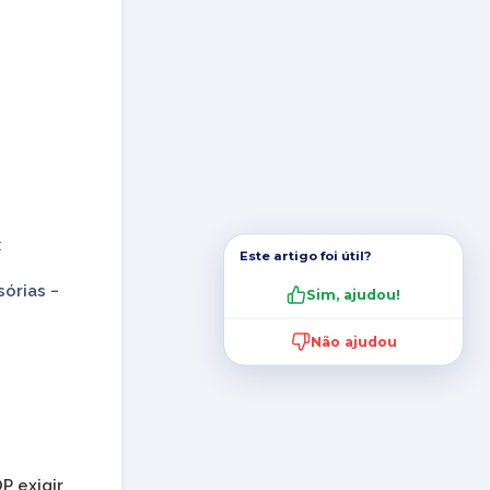
:
Este artigo foi útil?
sórias −
Sim, ajudou!
Não ajudou
P exigir