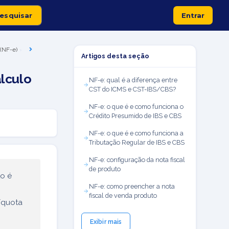
Entrar
 (NF-e)
Artigos desta seção
lculo
NF-e: qual é a diferença entre
CST do ICMS e CST-IBS/CBS?
NF-e: o que é e como funciona o
Crédito Presumido de IBS e CBS
NF-e: o que é e como funciona a
Tributação Regular de IBS e CBS
NF-e: configuração da nota fiscal
de produto
to é
NF-e: como preencher a nota
fiscal de venda produto
íquota
Exibir mais