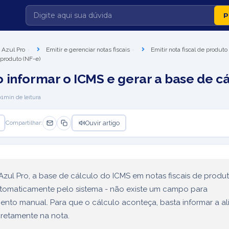
 Azul Pro
Emitir e gerenciar notas fiscais
Emitir nota fiscal de produto
 produto (NF-e)
 informar o ICMS e gerar a base de cá
1
min de leitura
Ouvir artigo
Compartilhar:
zul Pro, a base de cálculo do ICMS em notas fiscais de produ
tomaticamente pelo sistema - não existe um campo para
nto manual. Para que o cálculo aconteça, basta informar a al
iretamente na nota.