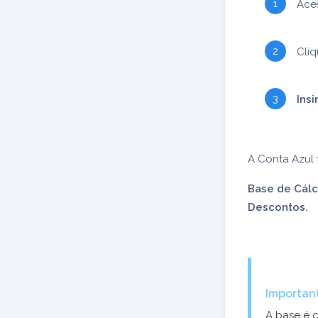
Ace
Cli
Insi
A Conta Azul 
Base de Cálc
Descontos.
Importan
A base é 