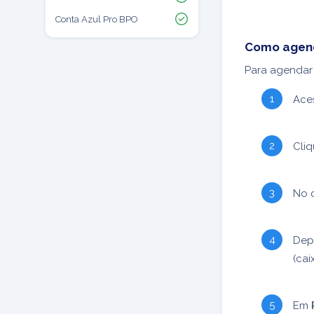
Conta Azul Pro BPO
Como agend
Para agendar 
Ace
Cli
No 
Depo
(ca
Em