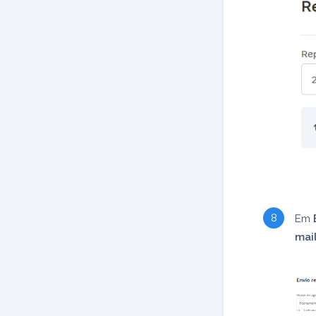
Em
mai