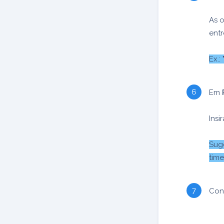
As o
entr
Ex.:
Em
Insi
Sug
time
Conf