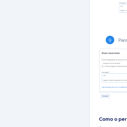
Para
Como o perí