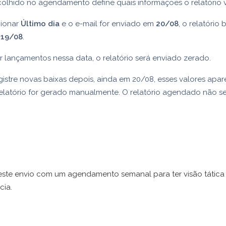
olhido no agendamento define quais informações o relatório va
cionar
Último dia
e o e-mail for enviado em
20/08
, o relatório
a
19/08
.
 lançamentos nessa data, o relatório será enviado zerado.
istre novas baixas depois, ainda em 20/08, esses valores apa
elatório for gerado manualmente. O relatório agendado não s
ste envio com um agendamento semanal para ter visão tática 
cia.