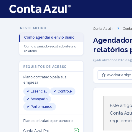
NESTE ARTIGO
Conta Azul
Conta
Como agendar o envio diário
Agendador 
Como o período escolhido afeta o
relatórios 
relatório
Atualizado
há 28 dias
REQUISITOS DE ACESSO
Favoritar artigo
Plano contratado pela sua
empresa
✔ Essencial
✔ Controle
✔ Avançado
Este artig
✔ Performance
Conta Azul
regularmen
Plano contratado por parceiro
Conta Azul Pro