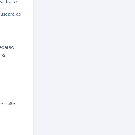
i trazer.
 buscará as
recerão
erá
e visão