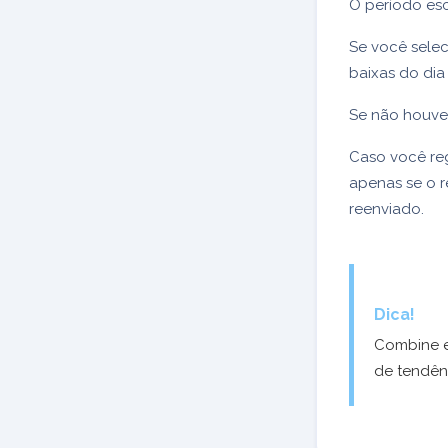
O período esc
Se você sele
baixas do di
Se não houver
Caso você reg
apenas se o r
reenviado.
Dica!
Combine e
de tendên