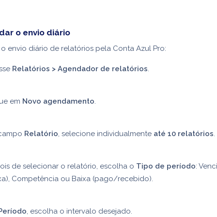
ar o envio diário
o envio diário de relatórios pela Conta Azul Pro:
sse
Relatórios > Agendador de relatórios
.
que em
Novo agendamento
.
campo
Relatório
, selecione individualmente
até 10 relatórios
.
is de selecionar o relatório, escolha o
Tipo de período
: Ven
ixa), Competência ou Baixa (pago/recebido).
Período
, escolha o intervalo desejado.