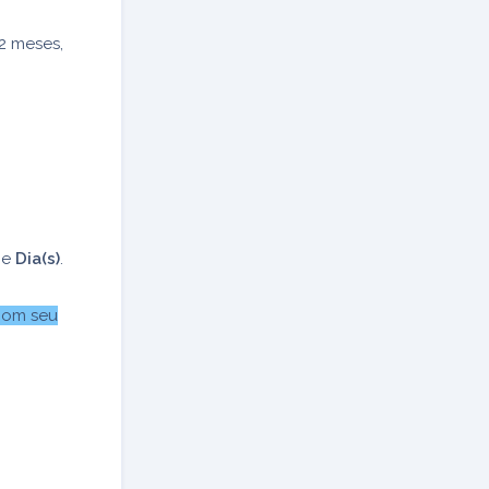
12 meses,
ne
Dia(s)
.
 com seu