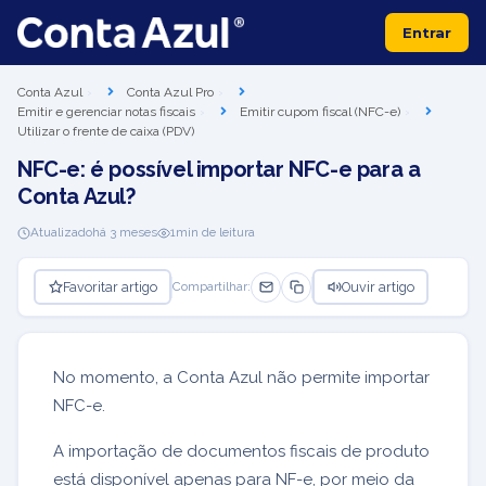
Entrar
Conta Azul
Conta Azul Pro
Emitir e gerenciar notas fiscais
Emitir cupom fiscal (NFC-e)
Utilizar o frente de caixa (PDV)
NFC-e: é possível importar NFC-e para a
Conta Azul?
Atualizado
há 3 meses
1
min de leitura
Favoritar artigo
Ouvir artigo
Compartilhar:
No momento, a Conta Azul não permite importar
NFC-e.
A importação de documentos fiscais de produto
está disponível apenas para NF-e, por meio da