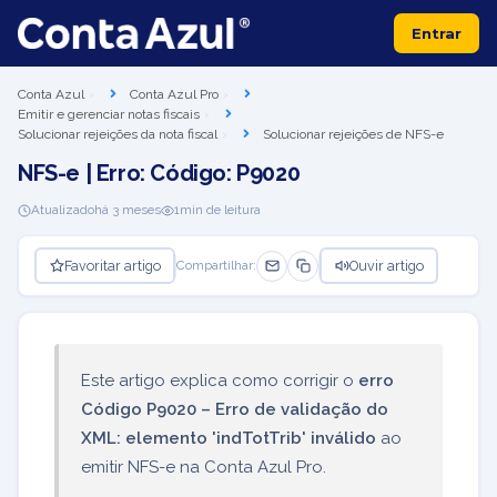
Entrar
Conta Azul
Conta Azul Pro
Emitir e gerenciar notas fiscais
Solucionar rejeições da nota fiscal
Solucionar rejeições de NFS-e
NFS-e | Erro: Código: P9020
Atualizado
há 3 meses
1
min de leitura
Favoritar artigo
Ouvir artigo
Compartilhar:
Este artigo explica como corrigir o
erro
Código P9020 – Erro de validação do
XML: elemento 'indTotTrib' inválido
ao
emitir NFS-e na Conta Azul Pro.