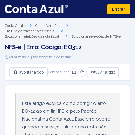
Entrar
Conta Azul
Conta Azul Pro
Emitir e gerenciar notas fiscais
Solucionar rejeições da nota fiscal
Solucionar rejeições de NFS-e
NFS-e | Erro: Código: EO312
Atualizado
há 3 meses
2
min de leitura
Favoritar artigo
Ouvir artigo
Compartilhar:
Este artigo explica como corrigir o erro
EO312 ao emitir NFS-e pelo Padrão
Nacional na Conta Azul. Esse erro ocorre
quando o serviço utilizado na nota não
atende às regras fiscais exigidas, como