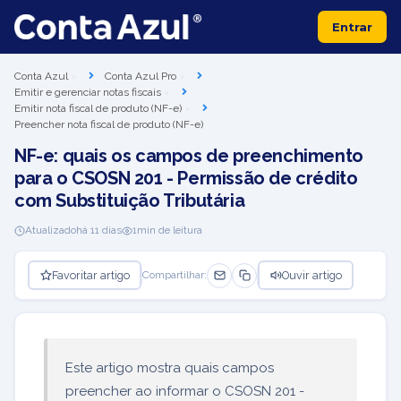
Entrar
Conta Azul
Conta Azul Pro
Emitir e gerenciar notas fiscais
Emitir nota fiscal de produto (NF-e)
Preencher nota fiscal de produto (NF-e)
NF-e: quais os campos de preenchimento
para o CSOSN 201 - Permissão de crédito
com Substituição Tributária
Atualizado
há 11 dias
1
min de leitura
Favoritar artigo
Ouvir artigo
Compartilhar:
Este artigo mostra quais campos
preencher ao informar o CSOSN 201 -