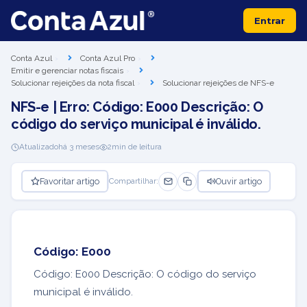
Entrar
Conta Azul
Conta Azul Pro
Emitir e gerenciar notas fiscais
Solucionar rejeições da nota fiscal
Solucionar rejeições de NFS-e
NFS-e | Erro: Código: E000 Descrição: O
código do serviço municipal é inválido.
Atualizado
há 3 meses
2
min de leitura
Favoritar artigo
Ouvir artigo
Compartilhar:
Código: E000
Código: E000 Descrição: O código do serviço
municipal é inválido.