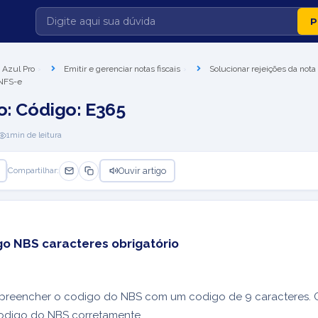
 Azul Pro
Emitir e gerenciar notas fiscais
Solucionar rejeições da nota 
 NFS-e
o: Código: E365
1
min de leitura
Ouvir artigo
Compartilhar:
go NBS caracteres obrigatório
o preencher o codigo do NBS com um codigo de 9 caracteres. 
odigo do NBS corretamente.