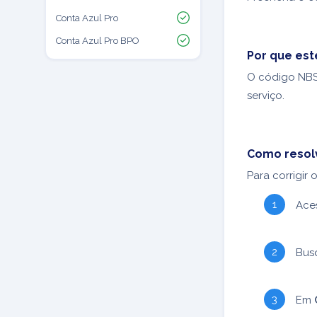
Conta Azul Pro
Conta Azul Pro BPO
Por que est
O código NBS 
serviço.
Como resol
Para corrigir
Ace
Busq
Em