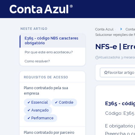
NESTE ARTIGO
Conta Azul
Conta
Solucionar rejeições de
E365 - código NBS caracteres
obrigatório
NFS-e | Err
Por que este erro aconteceu?
Atualizado
há 3 meses
Como resolver?
Favoritar artigo
REQUISITOS DE ACESSO
Plano contratado pela sua
empresa
✔ Essencial
✔ Controle
E365 - códi
✔ Avançado
Código: E365
✔ Performance
E obrigatori
Plano contratado por parceiro
Preencha o c