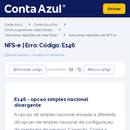
Entrar
Conta Azul
Conta Azul Pro
Emitir e gerenciar notas fiscais
Solucionar rejeições da nota fiscal
Solucionar rejeições de NFS-e
NFS-e | Erro: Código: E146
Atualizado
há 1 mês
1
min de leitura
Favoritar artigo
Ouvir artigo
Compartilhar:
E146 - opcao simples nacional
divergente
A opcao de simples nacional enviada e diferente
da opcao de simples nacional da configuracao
do prestador de servicos. Correção: Corrija e