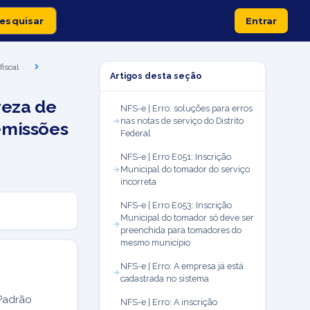
Entrar
fiscal
Artigos desta seção
reza de
NFS-e | Erro: soluções para erros
nas notas de serviço do Distrito
emissões
Federal
NFS-e | Erro E051: Inscrição
Municipal do tomador do serviço
incorreta
NFS-e | Erro E053: Inscrição
Municipal do tomador só deve ser
preenchida para tomadores do
mesmo município
NFS-e | Erro: A empresa já está
cadastrada no sistema
Padrão
NFS-e | Erro: A inscrição