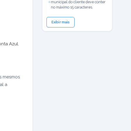
municipal do cliente deve conter
no máximo 15 caracteres.
Exibir mais
nta Azul.
os mesmos
al a