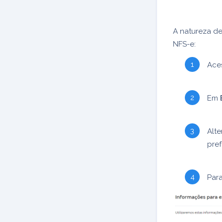
A natureza d
NFS-e:
Ace
Em
Alte
pref
Para