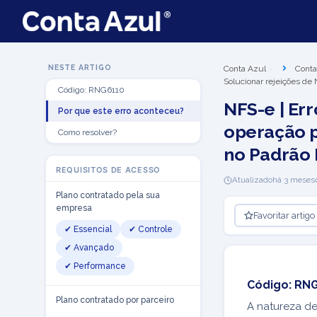
NESTE ARTIGO
Conta Azul
Conta
Solucionar rejeições de
Código: RNG6110
NFS-e | Er
Por que este erro aconteceu?
operação p
Como resolver?
no Padrão 
REQUISITOS DE ACESSO
Atualizado
há 3 meses
Plano contratado pela sua
empresa
Favoritar artigo
✔ Essencial
✔ Controle
✔ Avançado
✔ Performance
Código: RN
Plano contratado por parceiro
A natureza d