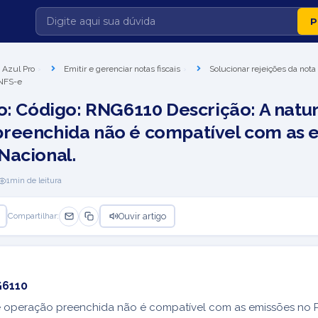
 Azul Pro
Emitir e gerenciar notas fiscais
Solucionar rejeições da nota 
 NFS-e
ro: Código: RNG6110 Descrição: A natu
reenchida não é compatível com as 
Nacional.
1
min de leitura
Ouvir artigo
Compartilhar:
G6110
e operação preenchida não é compatível com as emissões no 