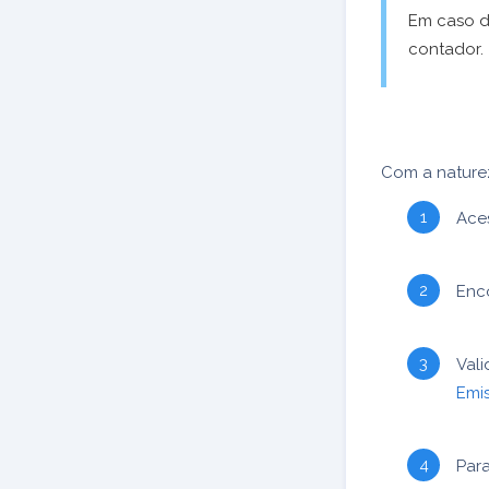
Em caso d
contador.
Com a naturez
Ace
Enco
Val
Emi
Para