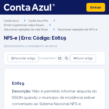
Entrar
Conta Azul
Conta Azul Pro
Emitir e gerenciar notas fiscais
Solucionar rejeições da nota fiscal
Solucionar rejeições de NFS-e
NFS-e | Erro: Código: E0619
Atualizado
há 3 meses
1
min de leitura
Favoritar artigo
Ouvir artigo
Compartilhar:
E0619
Descrição:
Não é permitido informar alíquota do
ISSQN quando o município de incidência estiver
conveniado ao Sistema Nacional NFS-e.