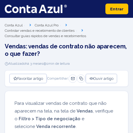
Entrar
Conta Azul
Conta Azul Pro
Controlar vendas e recebimento de clientes
Consultar guias rápidos de vendas e recebimentos
Vendas: vendas de contrato não aparecem,
o que fazer?
Atualizado
há 3 meses
1
min de leitura
Favoritar artigo
Ouvir artigo
Compartilhar:
Para visualizar vendas de contrato que não
aparecem na tela, na tela de
Vendas
, verifique
o
Filtro > Tipo de negociação
e
selecione
Venda recorrente
.