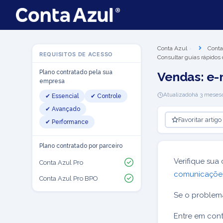
Conta Azul
Conta
REQUISITOS DE ACESSO
Consultar guias rápidos
Plano contratado pela sua
Vendas: e-
empresa
Atualizado
há 3 meses
✔ Essencial
✔ Controle
✔ Avançado
Favoritar artigo
✔ Performance
Plano contratado por parceiro
Verifique sua 
Conta Azul Pro
comunicaçõ
Conta Azul Pro BPO
Se o problema
Entre em cont