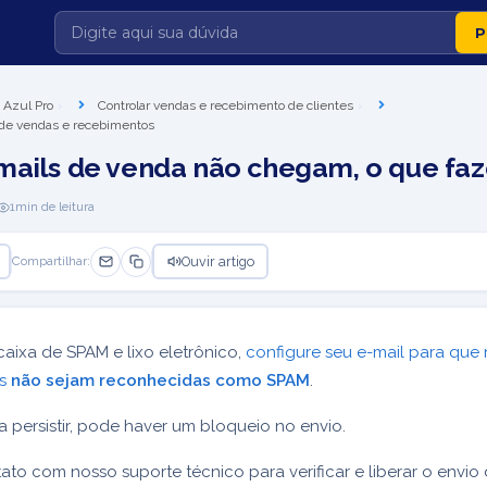
 Azul Pro
Controlar vendas e recebimento de clientes
 de vendas e recebimentos
mails de venda não chegam, o que faz
1
min de leitura
Ouvir artigo
Compartilhar:
caixa de SPAM e lixo eletrônico,
configure seu e-mail para que
es
não sejam reconhecidas como SPAM
.
 persistir, pode haver um bloqueio no envio.
ato com nosso suporte técnico para verificar e liberar o envio 