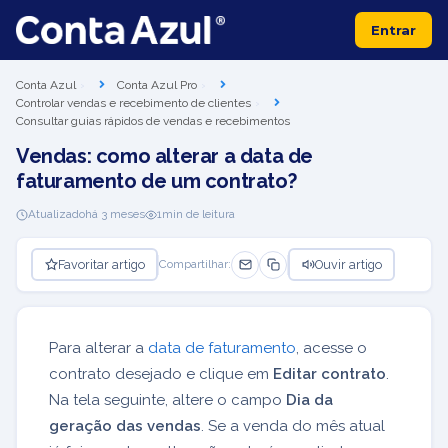
Entrar
Conta Azul
Conta Azul Pro
Controlar vendas e recebimento de clientes
Consultar guias rápidos de vendas e recebimentos
Vendas: como alterar a data de
faturamento de um contrato?
Atualizado
há 3 meses
1
min de leitura
Favoritar artigo
Ouvir artigo
Compartilhar:
Para alterar a
data de faturamento
, acesse o
contrato desejado e clique em
Editar contrato
.
Na tela seguinte, altere o campo
Dia da
geração das vendas
. Se a venda do mês atual