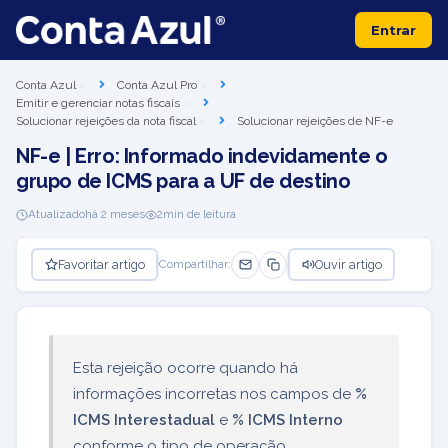
Entrar
Conta Azul
Conta Azul Pro
Emitir e gerenciar notas fiscais
Solucionar rejeições da nota fiscal
Solucionar rejeições de NF-e
NF-e | Erro: Informado indevidamente o
grupo de ICMS para a UF de destino
Atualizado
há 2 meses
2
min de leitura
Favoritar artigo
Ouvir artigo
Compartilhar:
Esta rejeição ocorre quando há
informações incorretas nos campos de
%
ICMS Interestadual
e
% ICMS Interno
conforme o tipo de operação.