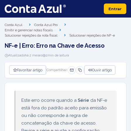
Entrar
Conta Azul
Conta Azul Pro
Emitir e gerenciar notas fiscais
Solucionar rejeições da nota fiscal
Solucionar rejeições de NF-e
NF-e | Erro: Erro na Chave de Acesso
Atualizado
há 2 meses
2
min de leitura
Favoritar artigo
Ouvir artigo
Compartilhar:
Este erro ocorre quando a
Série
da NF-e
está fora do padrão aceito para emissão
ou não corresponde à regra de
concatenação da chave de acesso.
Revise a série e ajuste a configuração