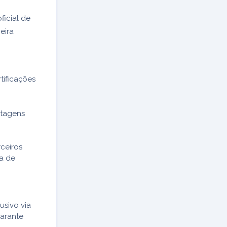
icial de
eira
tificações
ntagens
ceiros
ma de
usivo via
garante