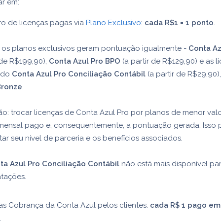
ar em:
o de licenças pagas via
Plano Exclusivo
:
cada R$1 = 1 ponto
.
 os planos exclusivos geram pontuação igualmente -
Conta Az
 de R$199,90),
Conta Azul Pro BPO
(a partir de R$129,90) e as l
s do
Conta Azul Pro Conciliação Contábil
(a partir de R$29,90)
Bronze
.
o: trocar licenças de Conta Azul Pro por planos de menor val
 mensal pago e, consequentemente, a pontuação gerada. Isso
ar seu nível de parceria e os benefícios associados.
ta Azul Pro Conciliação Contábil
não está mais disponível pa
atações.
as Cobrança da Conta Azul pelos clientes:
cada R$ 1 pago em t
.