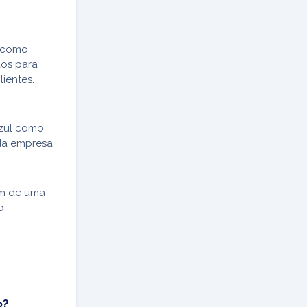
, como
dos para
lientes.
Azul como
 da empresa
am de uma
o
o?