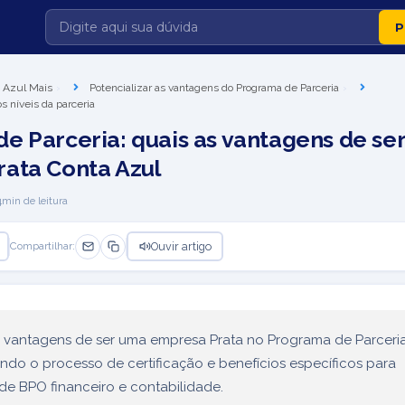
 Azul Mais
Potencializar as vantagens do Programa de Parceria
s níveis da parceria
e Parceria: quais as vantagens de se
ata Conta Azul
4
min de leitura
Ouvir artigo
Compartilhar:
s vantagens de ser uma empresa Prata no Programa de Parceri
uindo o processo de certificação e benefícios específicos para
de BPO financeiro e contabilidade.