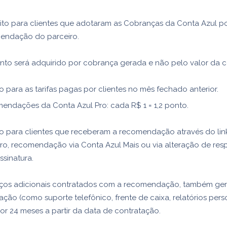
rito para clientes que adotaram as Cobranças da Conta Azul p
endação do parceiro.
nto será adquirido por cobrança gerada e não pelo valor da 
do para as tarifas pagas por clientes no mês fechado anterior.
endações da Conta Azul Pro: cada R$ 1 = 1,2 ponto.
do para clientes que receberam a recomendação através do lin
ro, recomendação via Conta Azul Mais ou via alteração de res
ssinatura.
viços adicionais contratados com a recomendação, também ge
ção (como suporte telefônico, frente de caixa, relatórios pers
por 24 meses a partir da data de contratação.