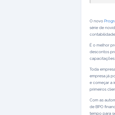
O novo
Progr
série de novi
contabilidade
É o melhor p
descontos pr
capacitações 
Toda empresa
empresa já p
e começar a 
primeiros clie
Com as automa
de BPO financ
tempo para se