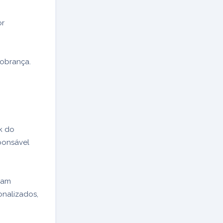
or
cobrança.
k do
ponsável
ram
onalizados,