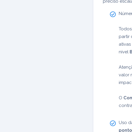
preciso escal
Númer
Todos
partir
ativa
nível
Atençã
valor
impact
O
Con
contr
Uso d
ponto