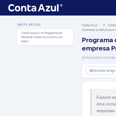
NESTE ARTIGO
Conta Azul
Conta
Conhecer a estrutura e o
Como evoluir no Programa de
Parceria Conta Azul como um
Programa d
todo?
empresa Pr
Atualizado
há 6 dias
Favoritar artigo
Explore a
Azul, incl
empresas 