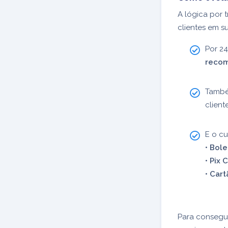
A lógica por 
clientes em s
Por 2
reco
Tamb
client
E o cu
•
Bole
•
Pix 
•
Cartã
Para consegui