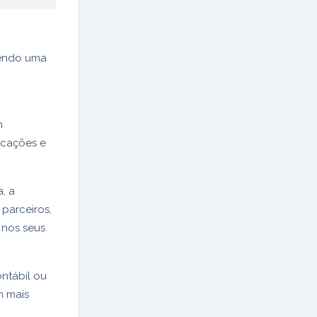
zendo uma
m
icações e
, a
 parceiros,
 nos seus
ntábil ou
m mais