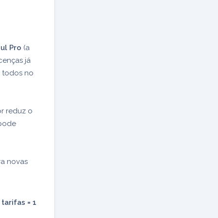
ul Pro
(a
icenças já
, todos no
or reduz o
 pode
ra novas
arifas = 1