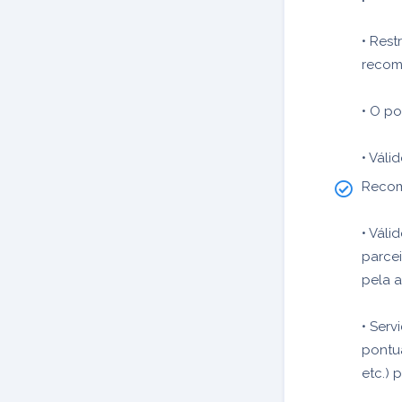
• Rest
recom
• O po
• Váli
Recom
• Váli
parcei
pela a
• Ser
pontua
etc.) 