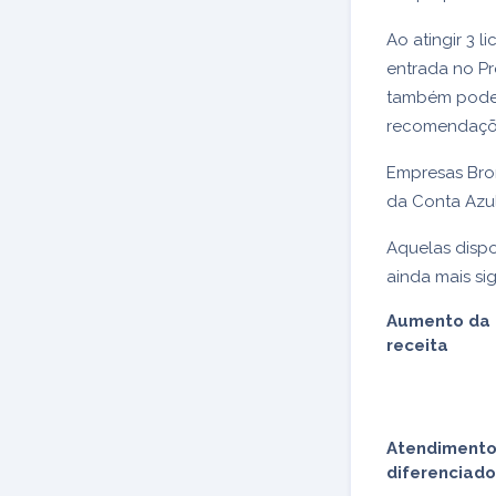
Ao atingir 3 l
entrada no P
também pode 
recomendações
Empresas Bron
da Conta Azul
Aquelas dispo
ainda mais sig
Aumento da
receita
Atendiment
diferenciado