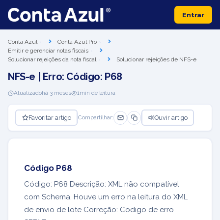
Entrar
Conta Azul
Conta Azul Pro
Emitir e gerenciar notas fiscais
Solucionar rejeições da nota fiscal
Solucionar rejeições de NFS-e
NFS-e | Erro: Código: P68
Atualizado
há 3 meses
1
min de leitura
Favoritar artigo
Ouvir artigo
Compartilhar:
Código P68
Código: P68 Descrição: XML não compatível
com Schema. Houve um erro na leitura do XML
de envio de lote Correção: Codigo de erro